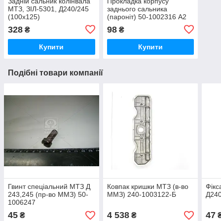
Задній сальник колінвала
Прокладка корпусу
МТЗ, ЗІЛ-5301, Д240/245
заднього сальника
(100х125)
(пароніт) 50-1002316 А2
328
98
₴
₴
Купити
Купити
Подібні товари компанії
Гвинт спеціальний МТЗ Д
Ковпак кришки МТЗ (в-во
Фікс
243,245 (пр-во ММЗ) 50-
ММЗ) 240-1003122-Б
Д240
1006247
45
4 538
47
₴
₴