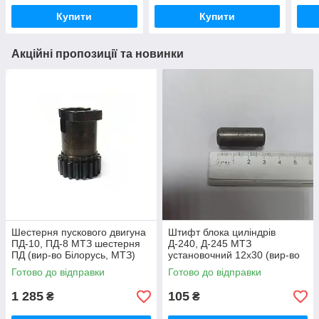
Купити
Купити
Акційні пропозиції та новинки
Шестерня пускового двигуна
Штифт блока циліндрів
ПД-10, ПД-8 МТЗ шестерня
Д-240, Д-245 МТЗ
ПД (вир-во Білорусь, МТЗ)
установочний 12х30 (вир-во
50-1024092-2А /
Україна) 50-1002034 / 50-
Готово до відправки
Готово до відправки
5010240922А
1002034-А
1 285
105
₴
₴