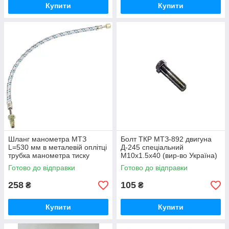
Купити
Купити
Шланг манометра МТЗ
Болт ТКР МТЗ-892 двигуна
L=530 мм в металевій оплітці
Д-245 спеціальний
трубка манометра тиску
М10х1.5х40 (вир-во Україна)
масла (вир-во Україна) 70-
245-1008031 / 245-1008031-А
Готово до відправки
Готово до відправки
3801180
258
105
₴
₴
Купити
Купити