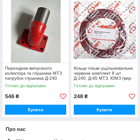
Перехідник випускного
Кільце гільзи ущільнювальне
колектора та глушника МТЗ
червоне комплект 8 шт
патрубок глушника Д-240
Д-240, Д-65 МТЗ, ЮМЗ (вир-
(вир-во Україна) 240-
во ПХТ Україна) 50-1002022 /
Готово до відправки
Готово до відправки
1008021-Б1 / 240-1008021
50-1002022-А
546
248
₴
₴
Купити
Купити
Про нас