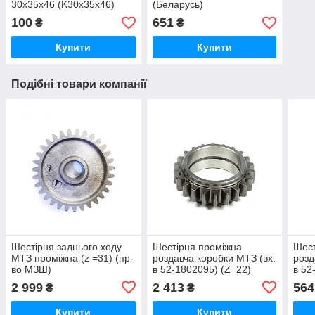
30х35х46 (K30x35x46)
(Беларусь)
100
651
₴
₴
Купити
Купити
Подібні товари компанії
Шестірня заднього ходу
Шестірня проміжна
Шест
МТЗ проміжна (z =31) (пр-
роздавча коробки МТЗ (вх.
розд
во МЗШ)
в 52-1802095) (Z=22)
в 52
(МЗШ)
(ана
2 999
2 413
564
₴
₴
Купити
Купити