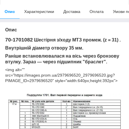
Опис
Характеристики
Доставка
Оплата
Умови п
Опис
70-1701082
Шестірня з/ходу МТЗ промеж. (z = 31) .
Внутрішній діаметр отвору 35 мм.
Раніше встановлювалася на вісь через бронзову
втулку. Зараз — через підшипник "браслет".
<img alt=""
src="https://images.prom.ua/2979696520_2979696520.jpg?
PIMAGE_ID=2979696520" style="width:640px;height:392px">