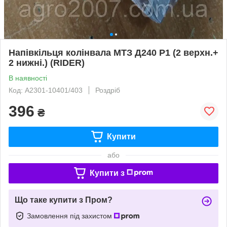
Напівкільця колінвала МТЗ Д240 Р1 (2 верхн.+
2 нижні.) (RIDER)
В наявності
Код: А2301-10401/403
Роздріб
396
₴
Купити
або
Купити з
Що таке купити з Пром?
Замовлення під захистом