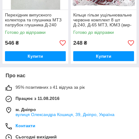
Перехідник випускного
Кільце гільзи ущільнювальне
колектора та глушника МТЗ
червоне комплект 8 шт
патрубок глушника Д-240
Д-240, Д-65 МТЗ, ЮМЗ (вир-
(вир-во Україна) 240-
во ПХТ Україна) 50-1002022 /
Готово до відправки
Готово до відправки
1008021-Б1 / 240-1008021
50-1002022-А
546
248
₴
₴
Купити
Купити
Про нас
95% позитивних з 41 відгука за рік
Працює з 11.08.2016
м. Дніпро
вулиця Олександра Кошиця, 39, Дніпро, Україна
Контакти
Сьогодні вихідний