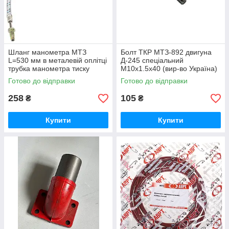
Шланг манометра МТЗ
Болт ТКР МТЗ-892 двигуна
L=530 мм в металевій оплітці
Д-245 спеціальний
трубка манометра тиску
М10х1.5х40 (вир-во Україна)
масла (вир-во Україна) 70-
245-1008031 / 245-1008031-А
Готово до відправки
Готово до відправки
3801180
258
105
₴
₴
Купити
Купити