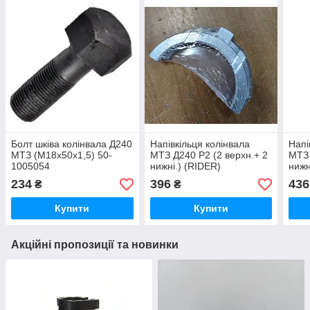
Болт шківа колінвала Д240
Напівкільця колінвала
Напі
МТЗ (М18х50х1,5) 50-
МТЗ Д240 Р2 (2 верхн.+ 2
МТЗ 
1005054
нижні.) (RIDER)
нижн
234
396
436
₴
₴
Купити
Купити
Акційні пропозиції та новинки