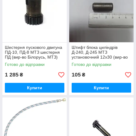
Шестерня пускового двигуна
Штифт блока циліндрів
ПД-10, ПД-8 МТЗ шестерня
Д-240, Д-245 МТЗ
ПД (вир-во Білорусь, МТЗ)
установочний 12х30 (вир-во
50-1024092-2А /
Україна) 50-1002034 / 50-
Готово до відправки
Готово до відправки
5010240922А
1002034-А
1 285
105
₴
₴
Купити
Купити