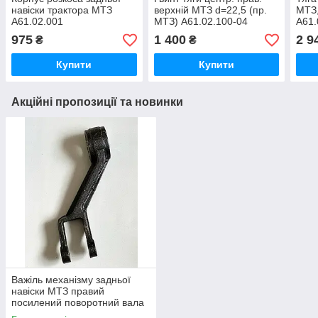
навіски трактора МТЗ
верхній МТЗ d=22,5 (пр.
МТЗ,
А61.02.001
МТЗ) А61.02.100-04
А61.
975
1 400
2 9
₴
₴
Купити
Купити
Акційні пропозиції та новинки
Важіль механізму задньої
навіски МТЗ правий
посилений поворотний вала
навески (вир-во Україна) 80-