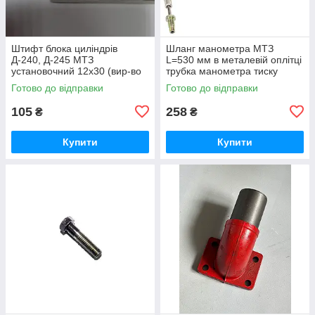
Штифт блока циліндрів
Шланг манометра МТЗ
Д-240, Д-245 МТЗ
L=530 мм в металевій оплітці
установочний 12х30 (вир-во
трубка манометра тиску
Україна) 50-1002034 / 50-
масла (вир-во Україна) 70-
Готово до відправки
Готово до відправки
1002034-А
3801180
105
258
₴
₴
Купити
Купити