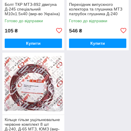
Болт ТКР МТЗ-892 двигуна
Перехідник випускного
Д-245 спеціальний
колектора та глушника МТЗ
М10х1.5х40 (вир-во Україна)
патрубок глушника Д-240
245-1008031 / 245-1008031-А
(вир-во Україна) 240-
Готово до відправки
Готово до відправки
1008021-Б1 / 240-1008021
105
546
₴
₴
Купити
Купити
Кільце гільзи ущільнювальне
червоне комплект 8 шт
Д-240, Д-65 МТЗ, ЮМЗ (вир-