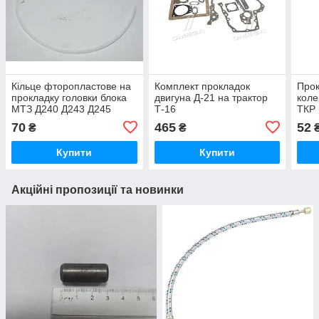
Кільце фторопластове на
Комплект прокладок
Прок
прокладку головки блока
двигуна Д-21 на трактор
коле
МТЗ Д240 Д243 Д245
Т-16
ТКР 
70
465
52
₴
₴
Купити
Купити
Акційні пропозиції та новинки