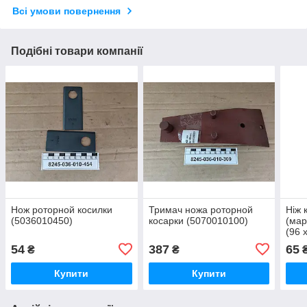
Всі умови повернення
Подібні товари компанії
Нож роторной косилки
Тримач ножа роторной
Ніж 
(5036010450)
косарки (5070010100)
(мар
(96 
(Cam
54
387
65
₴
₴
Купити
Купити