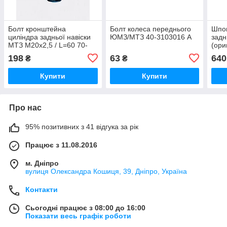
Болт кронштейна
Болт колеса переднього
Шпо
циліндра задньої навіски
ЮМЗ/МТЗ 40-3103016 А
задн
МТЗ М20х2,5 / L=60 70-
(ори
4605036
310
198
63
640
₴
₴
Купити
Купити
Про нас
95% позитивних з 41 відгука за рік
Працює з 11.08.2016
м. Дніпро
вулиця Олександра Кошиця, 39, Дніпро, Україна
Контакти
Сьогодні працює з 08:00 до 16:00
Показати весь графік роботи