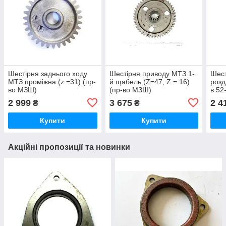
Шестірня заднього ходу
Шестірня приводу МТЗ 1-
Шест
МТЗ проміжна (z =31) (пр-
й щабель (Z=47, Z = 16)
розд
во МЗШ)
(пр-во МЗШ)
в 52
(МЗ
2 999
3 675
2 4
₴
₴
Купити
Купити
Акційні пропозиції та новинки