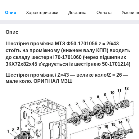
Опис
Характеристики
Доставка
Оплата
Умови п
Опис
Шестірня проміжна МТЗ Ф50-1701056 z = 26/43
стоїть на проміжному (нижнем валу КПП) входить
до складу шестерні 70-1701060 (через підшипник
3КХ72х82х45 з'єднується із шестірнею 50-1701214)
Шестірня проміжна
/ Z=43 — велике коло/Z = 26 —
мале коло. ОРИГІНАЛ МЗШ