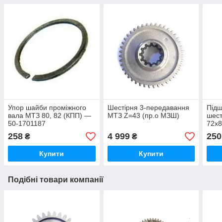
Упор шайби проміжного
Шестірня 3-передавання
Підш
вала МТЗ 80, 82 (КПП) —
МТЗ Z=43 (пр.о МЗШ)
шес
50-1701187
72x
258
4 999
250
₴
₴
Купити
Купити
Подібні товари компанії