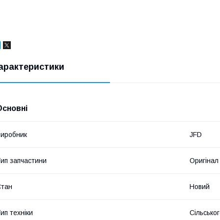
арактеристики
Основні
иробник
JFD
ип запчастини
Оригінал
Стан
Новий
ип техніки
Сільсько