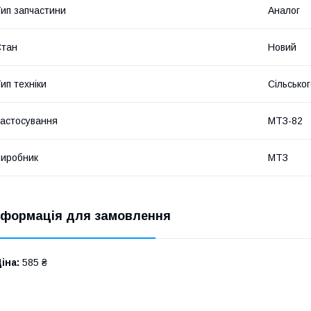
ип запчастини
Аналог
Стан
Новий
ип техніки
Сільсько
астосування
МТЗ-82
иробник
МТЗ
нформація для замовлення
іна:
585 ₴