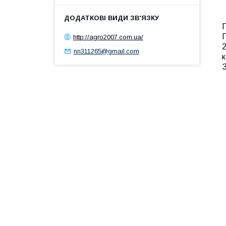
П
http://agro2007.com.ua/
2
nn311265@gmail.com
к
З