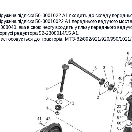
Пружина підвіски 50-3001022 А1 входить до складу переднь
ружина підвіски 50-30010022 А1 переднього ведучого моста
308040, яка в свою чергу входить у гільзу переднього веду
орпусі редуктора 52-2308014/15 А1.
астосовується до тракторів: МТЗ-82/892/921/920/950/1021/1