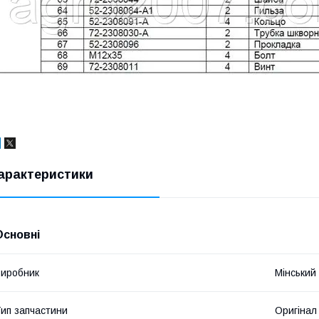
арактеристики
Основні
иробник
Мінський
ип запчастини
Оригінал