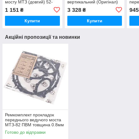
мосту МТЗ (довгий) 52-
вертикальний (Оригінал)
пере
2308065
180
1 151
3 328
945
₴
₴
Купити
Купити
Акційні пропозиції та новинки
Ремкомплект прокладок
переднього ведучого моста
МТЗ-82 ПВМ товщина 0.8мм
(пароніт Україна) Р/к
Готово до відправки
переднього моста