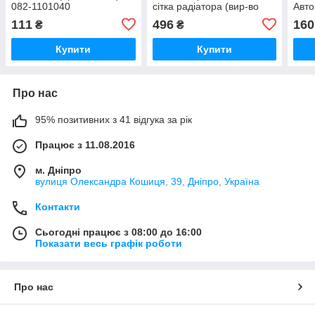
082-1101040
сітка радіатора (вир-во
Авто
Україна) 80-8401070 / 80-
ДЗ-1
111
496
160
₴
₴
8401070-А
(ФГМ
200
Купити
Купити
Про нас
95% позитивних з 41 відгука за рік
Працює з 11.08.2016
м. Дніпро
вулиця Олександра Кошиця, 39, Дніпро, Україна
Контакти
Сьогодні працює з 08:00 до 16:00
Показати весь графік роботи
Про нас