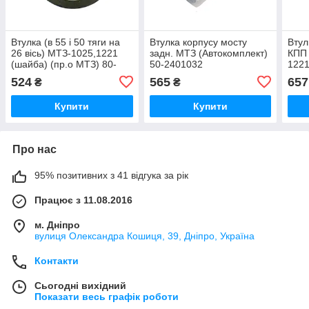
Втулка (в 55 і 50 тяги на
Втулка корпусу мосту
Втул
26 вісь) МТЗ-1025,1221
задн. МТЗ (Автокомплект)
КПП 
(шайба) (пр.о МТЗ) 80-
50-2401032
1221
4605068
170
524
565
657
₴
₴
Купити
Купити
Про нас
95% позитивних з 41 відгука за рік
Працює з 11.08.2016
м. Дніпро
вулиця Олександра Кошиця, 39, Дніпро, Україна
Контакти
Сьогодні вихідний
Показати весь графік роботи