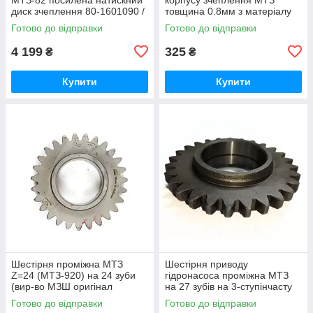
диск зчеплення 80-1601090 /
товщина 0.8мм з матеріалу
80-1601090-А
AEROFLEX-231 (вир-во
Готово до відправки
Готово до відправки
Україна) Р/к прокладок
4 199
325
₴
₴
Купити
Купити
Шестірня проміжна МТЗ
Шестірня приводу
Z=24 (МТЗ-920) на 24 зуби
гідронасоса проміжна МТЗ
(вир-во МЗШ оригінал
на 27 зубів на 3-ступінчасту
Білорусь) 50-1601331-А / 50-
вісь (вир-во МЗШ Білорусь)
Готово до відправки
Готово до відправки
1601331
70-1601331 / 70-1601331-А