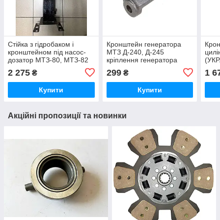
Стійка з гідробаком і
Кронштейн генератора
Крон
кронштейном під насос-
МТЗ Д-240, Д-245
цилі
дозатор МТЗ-80, МТЗ-82
кріплення генератора
(УКР
замість ГУРа масляний
двигуна (вир-во Україна)
2 275
299
1 6
₴
₴
бак ГОРУ (Україна)
240-3701056 /
2403701056
Купити
Купити
Акційні пропозиції та новинки