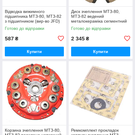
Відводка вижимного
Диск зчеплення МТЗ-80,
підшипника МТЗ-80, МТЗ-82
МТЗ-82 ведений
з підшипником (вир-во JFD)
металокераміка сегментний
підшипник вижимний МТЗ 50-
гумовий демпфер (ТМ JFD)
Готово до відправки
Готово до відправки
1601180 / 986714КС17
85-1601130-А / 85-1601130
587
2 345
₴
₴
Купити
Купити
Корзина зчеплення МТЗ-80,
Ремкомплект прокладок
МТЗ-82 посилена натискний
корпусу зчеплення МТЗ