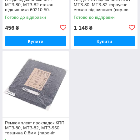
МТЗ-80, МТЗ-82 стакан
МТЗ-80, МТЗ-82 корпусне
підшипника 60210 50-
стакан підшипника (вир-во
1701184 / 50-1701184-А
Білорусь) 50-1701184 / 50-
Готово до відправки
Готово до відправки
1701184-А
456
1 148
₴
₴
Купити
Купити
Ремкомплект прокладок КПП
МТЗ-80, МТЗ-82, МТЗ-950
товщина 0.8мм (пароніт
Україна) Р/к коробки передач