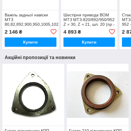
Важіль задньої навіски
Шестірня привода ВОМ
Стак
МТЗ
МТЗ МТЗ-820/892/950/952
МТЗ-
80,82,892,900,950,1005,1025
Z = 30, Z = 21, шл. 20 (пр.-
952 
(правий) аналог
во МЗШ)
Біло
2 146
4 893
2 8
₴
₴
Купити
Купити
Акційні пропозиції та новинки
Гніздо підшипника КПП
Гніздо 210 підшипника КПП