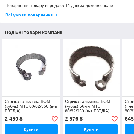
Повернення товару впродовж 14 днів за домовленістю
Всі умови повернення
Подібні товари компанії
Стрічка гальмівна ВОМ
Стрічка гальмівна ВОМ
Стрі
(кубик) МТЗ 80/82/950 (в-в
(кубик) 56мм МТЗ
(пле
БЗТДІА)
80/82/950 (в-в БЗТДІА)
80/8
2 450
2 576
645
₴
₴
Купити
Купити