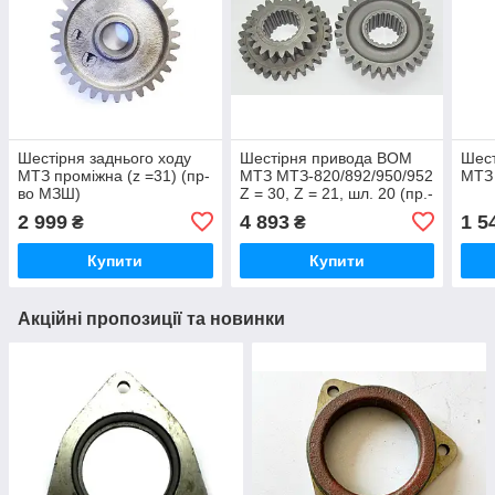
Шестірня заднього ходу
Шестірня привода ВОМ
Шест
МТЗ проміжна (z =31) (пр-
МТЗ МТЗ-820/892/950/952
МТЗ 
во МЗШ)
Z = 30, Z = 21, шл. 20 (пр.-
во МЗШ)
2 999
4 893
1 5
₴
₴
Купити
Купити
Акційні пропозиції та новинки