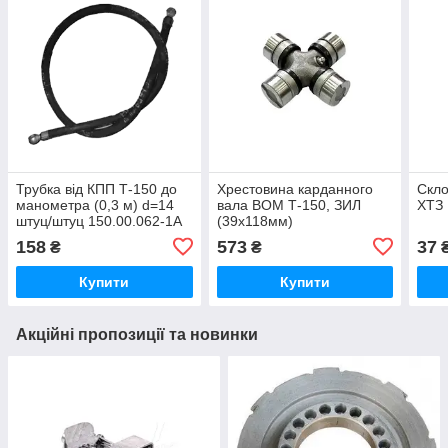
Трубка від КПП Т-150 до
Хрестовина карданного
Скло
манометра (0,3 м) d=14
вала ВОМ Т-150, ЗИЛ
ХТЗ
штуц/штуц 150.00.062-1А
(39х118мм)
0,3
158
573
37
₴
₴
Купити
Купити
Акційні пропозиції та новинки