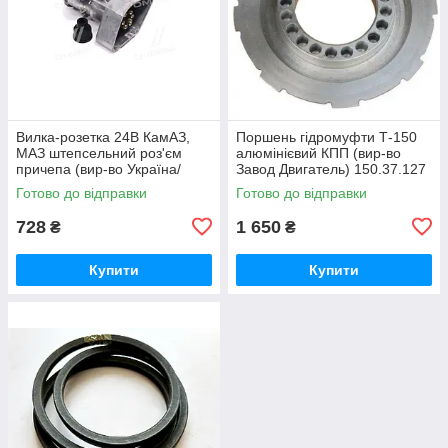
Вилка-розетка 24В КамАЗ,
Поршень гідромуфти Т-150
МАЗ штепсельний роз'єм
алюмінієвий КПП (вир-во
причепа (вир-во Україна/
Завод Двигатель) 150.37.127
СНД) 5320-3723156 / 5320-
/ 150.37.127-1
Готово до відправки
Готово до відправки
3723100
728
1 650
₴
₴
Купити
Купити