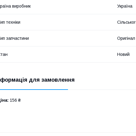
раїна виробник
Україна
ип техніки
Сільсько
ип запчастини
Оригінал
Стан
Новий
нформація для замовлення
іна:
156 ₴