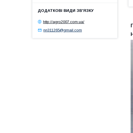
http://agro2007.com.ua/
nn311265@gmail.com