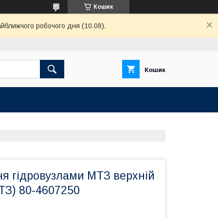
Кошик
айближчого робочого дня (10.08).
Кошик
ня гідровузлами МТЗ верхній
ТЗ) 80-4607250