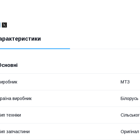
арактеристики
Основні
иробник
МТЗ
раїна виробник
Білорусь
ип техніки
Сільсько
ип запчастини
Оригінал