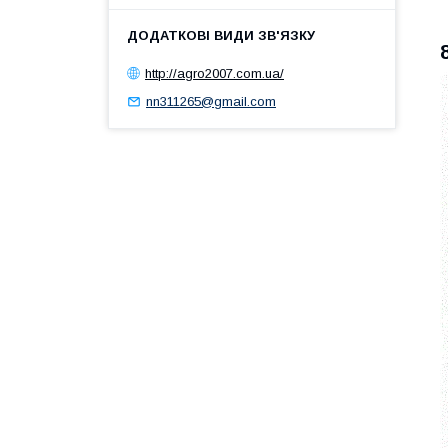
http://agro2007.com.ua/
nn311265@gmail.com