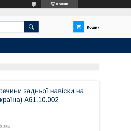
Кошик
Кошик
ечини задньої навіски на
раїна) А61.10.002
10.002