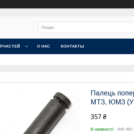
АПЧАСТЕЙ
О НАС
КОНТАКТЫ
Палець попер
МТЗ, ЮМЗ (Ук
357 ₴
В наявності
Код:
А61.