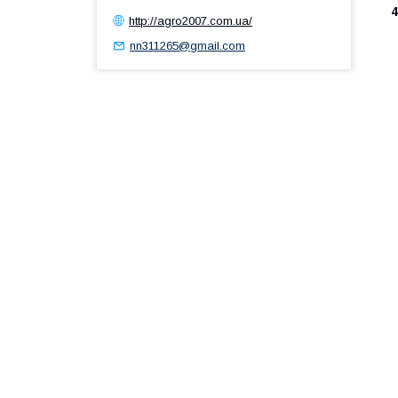
4
http://agro2007.com.ua/
nn311265@gmail.com