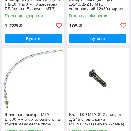
ПД-10, ПД-8 МТЗ шестерня
Д-240, Д-245 МТЗ
ПД (вир-во Білорусь, МТЗ)
установочний 12х30 (вир-во
50-1024092-2А /
Україна) 50-1002034 / 50-
Готово до відправки
Готово до відправки
5010240922А
1002034-А
1 285
105
₴
₴
Купити
Купити
Шланг манометра МТЗ
Болт ТКР МТЗ-892 двигуна
L=530 мм в металевій оплітці
Д-245 спеціальний
трубка манометра тиску
М10х1.5х40 (вир-во Україна)
масла (вир-во Україна) 70-
245-1008031 / 245-1008031-А
Готово до відправки
Готово до відправки