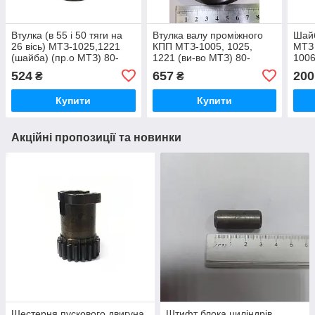
Втулка (в 55 і 50 тяги на
Втулка валу проміжного
Шайб
26 вісь) МТЗ-1025,1221
КПП МТЗ-1005, 1025,
МТЗ 
(шайба) (пр.о МТЗ) 80-
1221 (ви-во МТЗ) 80-
100
4605068
1701207
524
657
200
₴
₴
Купити
Купити
Акційні пропозиції та новинки
Шестерня пускового двигуна
Штифт блока циліндрів