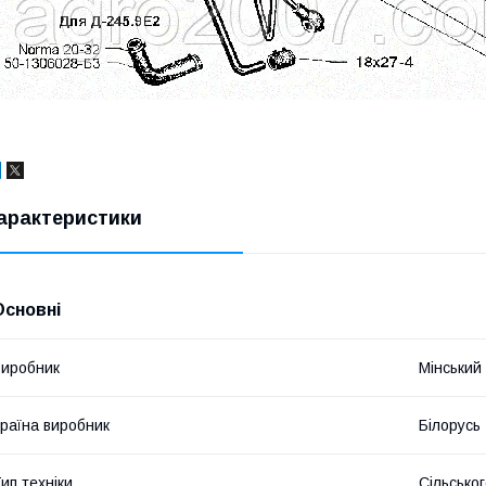
арактеристики
Основні
иробник
Мінський
раїна виробник
Білорусь
ип техніки
Сільсько