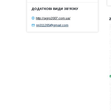
http://agro2007.com.ua/
2
nn311265@gmail.com