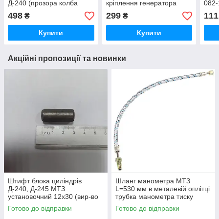
Д-240 (прозора колба
кріплення генератора
082-
оргскло) — Фільтр-
двигуна (вир-во Україна)
498
299
111
₴
₴
відстійник 240-1105010-01
240-3701056 /
2403701056
Купити
Купити
Акційні пропозиції та новинки
Штифт блока циліндрів
Шланг манометра МТЗ
Д-240, Д-245 МТЗ
L=530 мм в металевій оплітці
установочний 12х30 (вир-во
трубка манометра тиску
Україна) 50-1002034 / 50-
масла (вир-во Україна) 70-
Готово до відправки
Готово до відправки
1002034-А
3801180