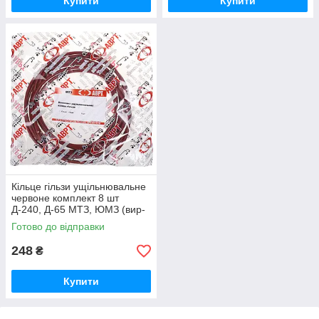
Купити
Купити
Кільце гільзи ущільнювальне
червоне комплект 8 шт
Д-240, Д-65 МТЗ, ЮМЗ (вир-
во ПХТ Україна) 50-1002022 /
Готово до відправки
50-1002022-А
248
₴
Купити