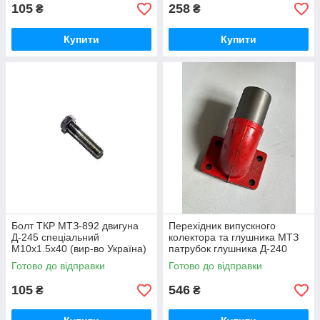
105
258
₴
₴
Купити
Купити
Болт ТКР МТЗ-892 двигуна
Перехідник випускного
Д-245 спеціальний
колектора та глушника МТЗ
М10х1.5х40 (вир-во Україна)
патрубок глушника Д-240
245-1008031 / 245-1008031-А
(вир-во Україна) 240-
Готово до відправки
Готово до відправки
1008021-Б1 / 240-1008021
105
546
₴
₴