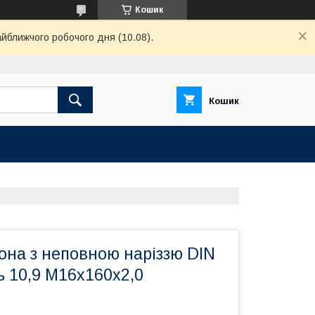
Кошик
айближчого робочого дня (10.08).
Кошик
она з неповною наріззю DIN
ь 10,9 М16х160х2,0