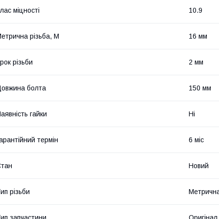
лас міцності
10.9
етрична різьба, М
16 мм
рок різьби
2 мм
овжина болта
150 мм
аявність гайки
Ні
арантійний термін
6 міс
Стан
Новий
ип різьби
Метричн
ип запчастини
Оригінал