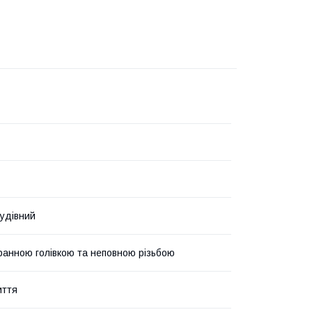
удівний
ранною голівкою та неповною різьбою
иття