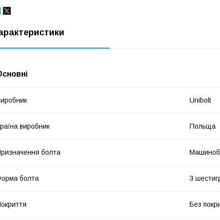
арактеристики
Основні
иробник
Unibolt
раїна виробник
Польща
ризначення болта
Машиноб
орма болта
З шестиг
окриття
Без покр