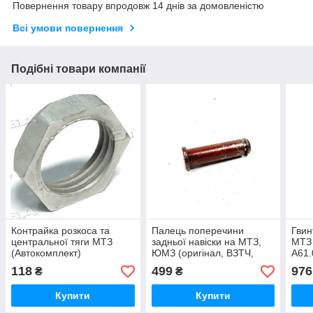
Повернення товару впродовж 14 днів за домовленістю
Всі умови повернення
Подібні товари компанії
Контрайка розкоса та
Палець поперечини
Гвин
центральної тяги МТЗ
задньої навіски на МТЗ,
МТЗ 
(Автокомплект)
ЮМЗ (оригінал, ВЗТЧ,
А61.
А61.02.003
Білорусь) А61.10.002
118
499
976
₴
₴
Купити
Купити