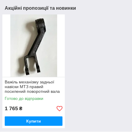
Акційні пропозиції та новинки
Важіль механізму задньої
навіски МТЗ правий
посилений поворотний вала
навески (вир-во Україна) 80-
Готово до відправки
4605022 / 80-4605022-А
1 765
₴
Купити