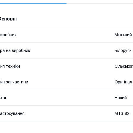
Основні
иробник
Мінський
раїна виробник
Білорусь
ип техніки
Сільсько
ип запчастини
Оригінал
Стан
Новий
астосування
МТЗ-82