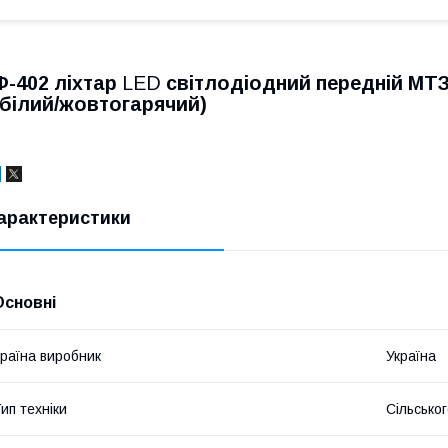
Ф-402 ліхтар
LED
світлодіодний передній МТЗ,
(білий/жовтогарячий)
арактеристики
Основні
раїна виробник
Україна
ип техніки
Сільсько