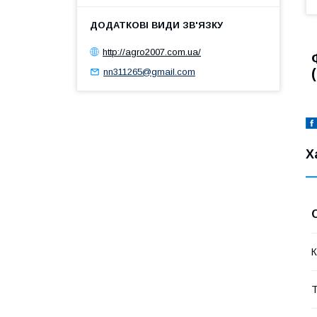
http://agro2007.com.ua/
nn311265@gmail.com
Х
К
Т