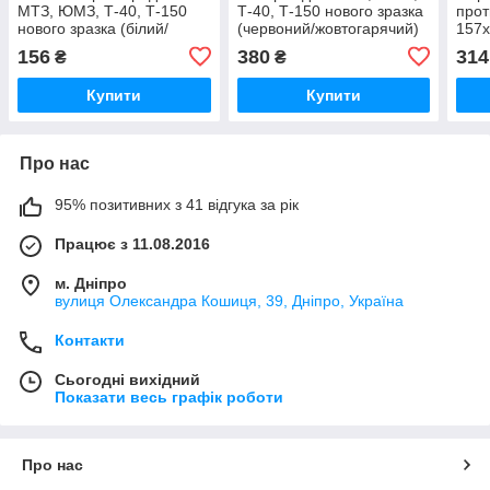
МТЗ, ЮМЗ, Т-40, Т-150
Т-40, Т-150 нового зразка
прот
нового зразка (білий/
(червоний/жовтогарячий)
157х
жовтогарячий) Ф-402.01
Ф-401
про
156
380
314
₴
₴
Купити
Купити
Про нас
95% позитивних з 41 відгука за рік
Працює з 11.08.2016
м. Дніпро
вулиця Олександра Кошиця, 39, Дніпро, Україна
Контакти
Сьогодні вихідний
Показати весь графік роботи
Про нас