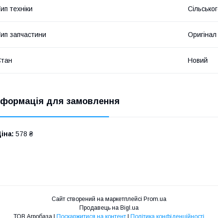
ип техніки
Сільсько
ип запчастини
Оригінал
Стан
Новий
нформація для замовлення
іна:
578 ₴
Сайт створений на маркетплейсі
Prom.ua
Продавець на Bigl.ua
ТОВ Агробаза |
Поскаржитися на контент
|
Політика конфіденційності