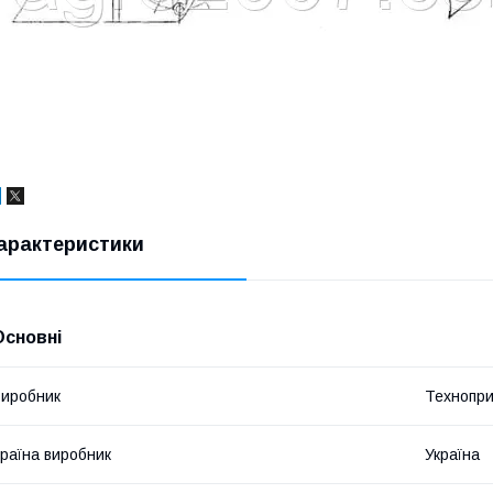
арактеристики
Основні
иробник
Технопр
раїна виробник
Україна