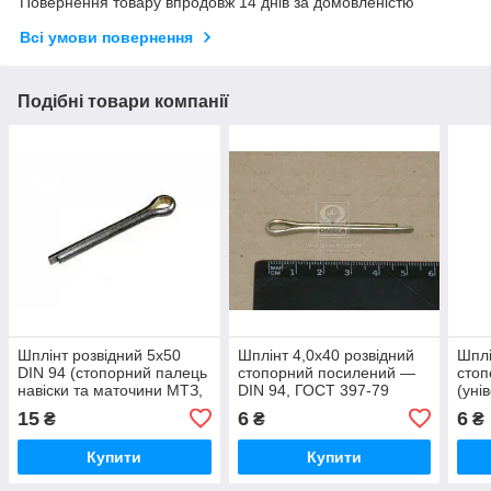
Повернення товару впродовж 14 днів за домовленістю
Всі умови повернення
Подібні товари компанії
Шплінт розвідний 5х50
Шплінт 4,0х40 розвідний
Шплі
DIN 94 (стопорний палець
стопорний посилений —
стоп
навіски та маточини МТЗ,
DIN 94, ГОСТ 397-79
(уні
ЮМЗ) — Аналог ГОСТ
ГОС
15
6
6
₴
₴
₴
397-79
Купити
Купити