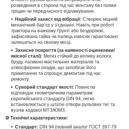
розведення в сторони під час монтажу без появи
тріщин чи передчасного відламування.
Надійний захист від вібрації:
Створює міцний
механічний бар'єр у з'єднанні. Навіть при роботі
трактора на важкому ґрунті або бездоріжжі,
зафіксована гайка чи палець навіски гарантовано
залишаться на своєму місці.
Захисне покриття (за наявності оцинковки/
якісної сталі):
Метиз стійкий до впливу вологи,
бруду, паливно-мастильних матеріалів та
атмосферних опадів, що запобігає його
прикипанню та спрощує демонтаж під час
ремонту.
Суворий стандарт якості:
Повністю
відповідає геометричним параметрам
європейського стандарту DIN 94, легко
встановлюється у штатні отвори рульових тяг та
вузлів ходової МТЗ/ЮМЗ.
⚙️ Технічні характеристики:
Стандарт:
DIN 94 (повний аналог ГОСТ 397-79