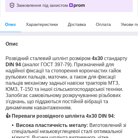
Замовлення під захистом
Опис
Характеристики
Доставка
Оплата
Умови п
Опис
Розвідний сталевий шплінт розміром
4х30
стандарту
DIN 94
(аналог ГОСТ 397-79). Призначений для
надійної фіксації та стопорення корончастих гайок
рульових пальців, маточин, а також для фіксації
пальців механізму задньої навіски тракторів МТЗ,
ЮМЗ, Т-150 та іншої сільськогосподарської техніки.
Запобігає самовільному розкручуванню різьбових
з'єднань, що піддаються постійній вібрації та
динамічним навантаженням.
👍 Переваги розвідного шплінта 4х30 DIN 94:
Висока пластичність металу:
Виготовлений зі
спеціальної низьковуглецевої сталі оптимальної
м'якості. Вусики шплінта витримують чітке