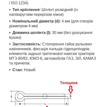
/ ISO 1234)
Тип кріплення:
Шплінт розвідний (із
напівкруглим перерізом ніжок)
Номінальний діаметр (d):
4 мм (для отворів
діаметром 4 мм)
Довжина шплінта (l):
30 мм (без урахування
вушка)
Застосовність:
Стопорення гайок рульових
накінечників, фіксація пальців гідроциліндрів,
елементів задньої триточкової навіски тракторів
МТЗ-80/82, ЮМЗ-6, автомобілів ГАЗ, ЗІЛ, КАМАЗ
та причепів.
Стан:
Новий