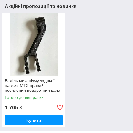
Акційні пропозиції та новинки
Важіль механізму задньої
навіски МТЗ правий
посилений поворотний вала
навески (вир-во Україна) 80-
Готово до відправки
4605022 / 80-4605022-А
1 765
₴
Купити