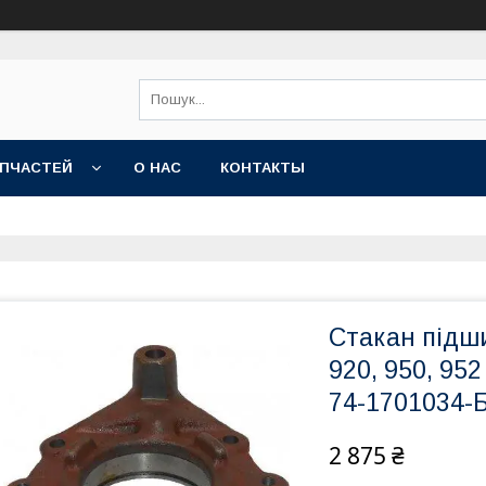
АПЧАСТЕЙ
О НАС
КОНТАКТЫ
Стакан підш
920, 950, 95
74-1701034-
2 875 ₴