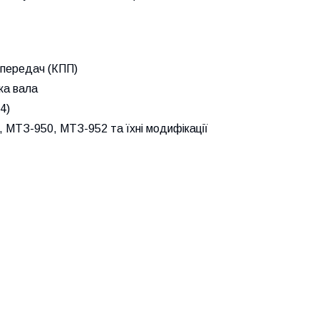
 передач (КПП)
ка вала
4)
МТЗ-950, МТЗ-952 та їхні модифікації