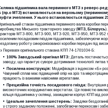
Склянка підшипника вала первинного МТЗ з реверс-ред
Б (пр.о МТЗ)
встановлюється на верхньому (первинному)
муфти зчеплення. У нього встановлюється підшипник 21
ригінальний стакан підшипника первинного вала коробки пе
иробництва Мінського тракторного заводу (
МТЗ, Білорусь
)
ракторів МТЗ-800, МТЗ-900, МТЗ-920, МТЗ-950, МТЗ-952 та 
осиленим посадковим гніздом підшипника, забезпечуючи жорст
ездоганну роботу синхронізованої коробки передач під вис
 Переваги оригінального стакана КПП 74-1701034-Б:
100% Заводський оригінал МТЗ:
Деталь постачається
заводу, що гарантує суворе дотримання технології литва 
Посилена конструкція:
Модифікація з індексом «Б» ро
Чавунний сплав має підвищений опір на зріз та мікротріщин
працюють із важкими навісними агрегатами.
Прецизійна точність посадкового гнізда:
Внутрішня р
високоточних координатних верстатах. Це повністю викл
кільця підшипника у склянці, захищаючи корпус КПП від роз
Ідеальне зачеплення шестерень:
Завдяки бездоганній
у строго заданому положенні, запобігаючи перекосам і заб