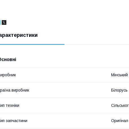
арактеристики
Основні
иробник
Мінський
раїна виробник
Білорусь
ип техніки
Сільсько
ип запчастини
Оригінал