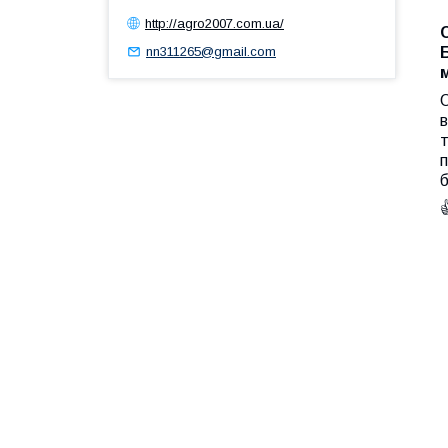
http://agro2007.com.ua/
nn311265@gmail.com
О
в
т
п
б
