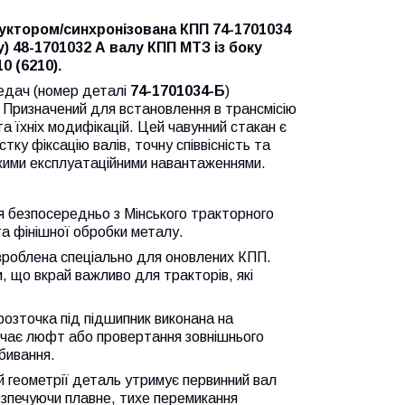
уктором/синхронізована КПП 74-1701034
 48-1701032 А валу КПП МТЗ із боку
0 (6210).
редач (номер деталі
74-1701034-Б
)
. Призначений для встановлення в трансмісію
їхніх модифікацій. Цей чавунний стакан є
ку фіксацію валів, точну співвісність та
окими експлуатаційними навантаженнями.
 безпосередньо з Мінського тракторного
та фінішної обробки металу.
зроблена спеціально для оновлених КПП.
и, що вкрай важливо для тракторів, які
озточка під підшипник виконана на
ючає люфт або провертання зовнішнього
бивання.
 геометрії деталь утримує первинний вал
езпечуючи плавне, тихе перемикання