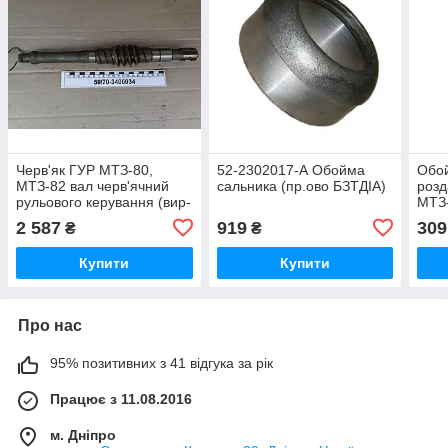
Черв'як ГУР МТЗ-80,
52-2302017-А Обойма
Обо
МТЗ-82 вал черв'ячний
сальника (пр.ово БЗТДІА)
розд
рульового керування (вир-
МТЗ-
во Білорусь БЗТДіА
2 587
919
309
₴
₴
оригінал) 50/70-3406034
Купити
Купити
Про нас
95% позитивних з 41 відгука за рік
Працює з 11.08.2016
м. Дніпро