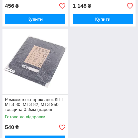
456
1 148
₴
₴
Купити
Купити
Ремкомплект прокладок КПП
МТЗ-80, МТЗ-82, МТЗ-950
товщина 0.8мм (пароніт
Україна) Р/к коробки передач
Готово до відправки
МТЗ
540
₴