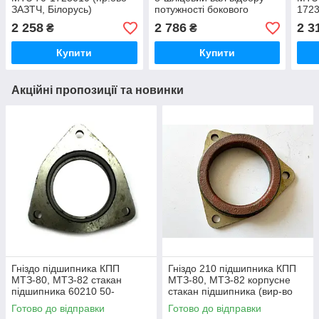
ЗАЗТЧ, Білорусь)
потужності бокового
1723
редуктора (вир-во
2 258
2 786
2 3
₴
₴
Білорусь) 50-4204022 /
504204022
Купити
Купити
Акційні пропозиції та новинки
Гніздо підшипника КПП
Гніздо 210 підшипника КПП
МТЗ-80, МТЗ-82 стакан
МТЗ-80, МТЗ-82 корпусне
підшипника 60210 50-
стакан підшипника (вир-во
1701184 / 50-1701184-А
Білорусь) 50-1701184 / 50-
Готово до відправки
Готово до відправки
1701184-А