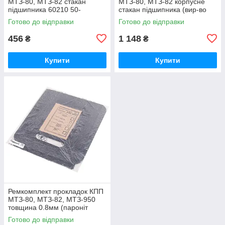
МТЗ-80, МТЗ-82 стакан
МТЗ-80, МТЗ-82 корпусне
підшипника 60210 50-
стакан підшипника (вир-во
1701184 / 50-1701184-А
Білорусь) 50-1701184 / 50-
Готово до відправки
Готово до відправки
1701184-А
456
1 148
₴
₴
Купити
Купити
Ремкомплект прокладок КПП
МТЗ-80, МТЗ-82, МТЗ-950
товщина 0.8мм (пароніт
Україна) Р/к коробки передач
Готово до відправки
МТЗ