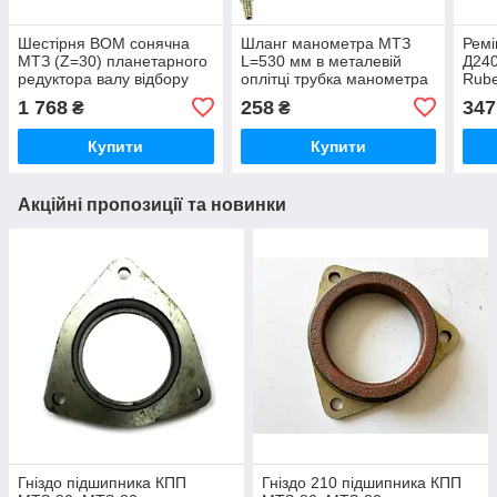
Шестірня ВОМ сонячна
Шланг манометра МТЗ
Ремі
МТЗ (Z=30) планетарного
L=530 мм в металевій
Д240
редуктора валу відбору
оплітці трубка манометра
Rube
потужності (вир-во МТЗ
тиску масла (вир-во
1 768
258
347
₴
₴
Білорусь) 70-4202032
Україна) 70-3801180
Купити
Купити
Акційні пропозиції та новинки
Гніздо підшипника КПП
Гніздо 210 підшипника КПП