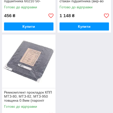
підшипника 60210 50-
стакан підшипника (вир-во
1701184 / 50-1701184-А
Білорусь) 50-1701184 / 50-
Готово до відправки
Готово до відправки
1701184-А
456
1 148
₴
₴
Купити
Купити
Ремкомплект прокладок КПП
МТЗ-80, МТЗ-82, МТЗ-950
товщина 0.8мм (пароніт
Україна) Р/к коробки передач
Готово до відправки
МТЗ