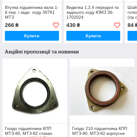
Втулка підшипника вала 1-
Виделка 1,2,4 передачі та
Шайб
й пер. і задн. ходу 307К1
заднього ходу ЮМЗ 36-
голо
МТЗ
1702024
(пр.
266
430
84
₴
₴
Купити
Купити
Акційні пропозиції та новинки
Гніздо підшипника КПП
Гніздо 210 підшипника КПП
МТЗ-80, МТЗ-82 стакан
МТЗ-80, МТЗ-82 корпусне