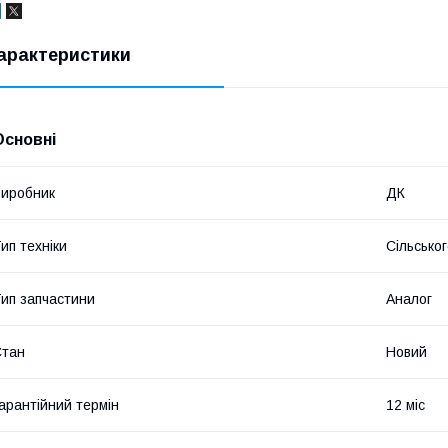
арактеристики
Основні
иробник
ДК
ип техніки
Сільсько
ип запчастини
Аналог
Стан
Новий
арантійний термін
12 міс