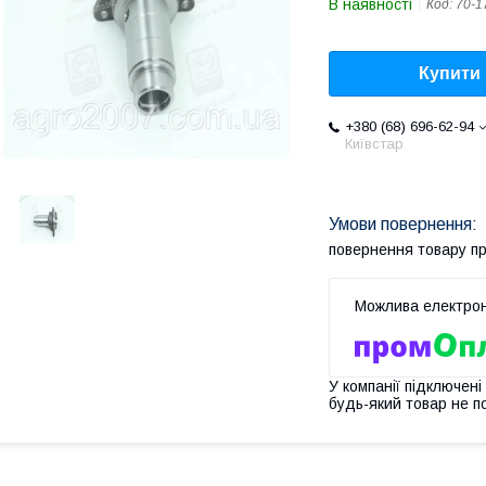
В наявності
Код:
70-1
Купити
+380 (68) 696-62-94
Київстар
повернення товару п
У компанії підключені
будь-який товар не п