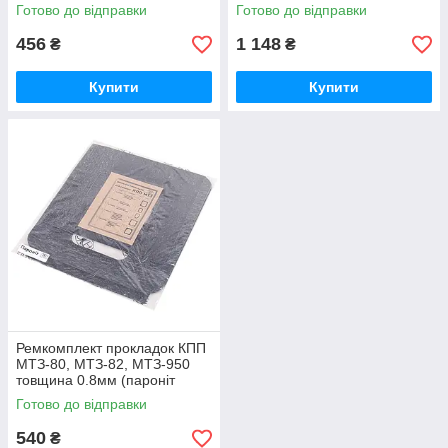
1701184 / 50-1701184-А
Білорусь) 50-1701184 / 50-
Готово до відправки
Готово до відправки
1701184-А
456
1 148
₴
₴
Купити
Купити
Ремкомплект прокладок КПП
МТЗ-80, МТЗ-82, МТЗ-950
товщина 0.8мм (пароніт
Україна) Р/к коробки передач
Готово до відправки
МТЗ
540
₴