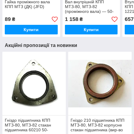
Гайка проміжного вала
Вал внутрішній КПП
Втул
КПП МТЗ (ДК) (JFD)
МТЗ-80, МТЗ-82
КПП 
(проміжного вала) — 50-
1221
1701185
170
89
1 158
657
₴
₴
Купити
Купити
Акційні пропозиції та новинки
Гніздо підшипника КПП
Гніздо 210 підшипника КПП
МТЗ-80, МТЗ-82 стакан
МТЗ-80, МТЗ-82 корпусне
підшипника 60210 50-
стакан підшипника (вир-во