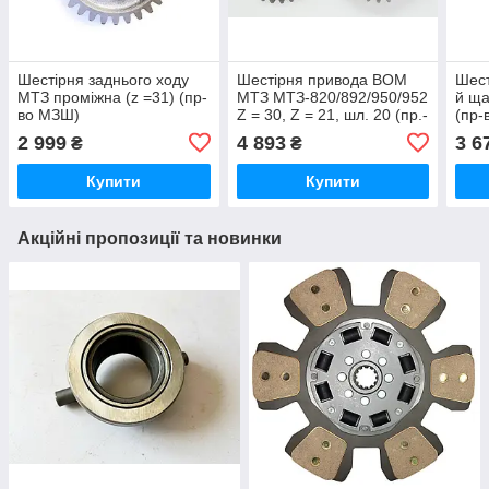
Шестірня заднього ходу
Шестірня привода ВОМ
Шест
МТЗ проміжна (z =31) (пр-
МТЗ МТЗ-820/892/950/952
й ща
во МЗШ)
Z = 30, Z = 21, шл. 20 (пр.-
(пр-
во МЗШ)
2 999
4 893
3 6
₴
₴
Купити
Купити
Акційні пропозиції та новинки