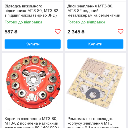
Відводка вижимного
Диск зчеплення МТЗ-80,
підшипника МТЗ-80, МТЗ-82
МТЗ-82 ведений
з підшипником (вир-во JFD)
металокераміка сегментний
підшипник вижимний МТЗ 50-
гумовий демпфер (ТМ JFD)
Готово до відправки
Готово до відправки
1601180 / 986714КС17
85-1601130-А / 85-1601130
587
2 345
₴
₴
Купити
Купити
Корзина зчеплення МТЗ-80,
Ремкомплект прокладок
МТЗ-82 посилена натискний
корпусу зчеплення МТЗ
диск зчеплення 80-1601090 /
товщина 0.8мм з матеріалу