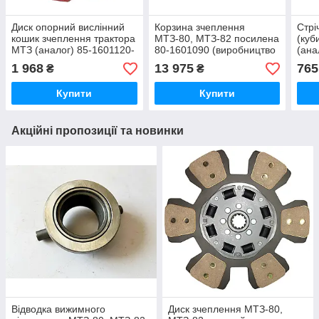
Диск опорний вислінний
Корзина зчеплення
Стрі
кошик зчеплення трактора
МТЗ-80, МТЗ-82 посилена
(куб
МТЗ (аналог) 85-1601120-
80-1601090 (виробництво
(ана
Б
БЗТДіА, Білорусь)
1 968
13 975
765
₴
₴
Купити
Купити
Акційні пропозиції та новинки
Відводка вижимного
Диск зчеплення МТЗ-80,