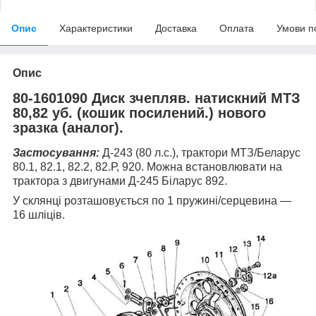
Опис
Характеристики
Доставка
Оплата
Умови п
Опис
80-1601090 Диск зчепляв. натискний МТЗ
80,82 уб. (кошик посилений.) нового
зразка (аналог).
Застосування:
Д-243 (80 л.с.), трактори МТЗ/Беларус
80.1, 82.1, 82.2, 82.Р, 920. Можна встановлювати на
трактора з двигунами Д-245 Біларус 892.
У склянці розташовується по 1 пружині/серцевина —
16 шліців.