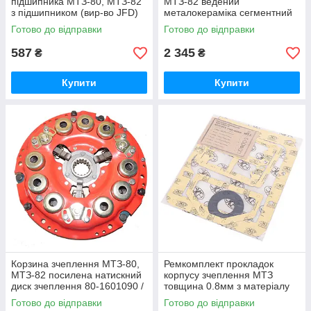
підшипника МТЗ-80, МТЗ-82
МТЗ-82 ведений
з підшипником (вир-во JFD)
металокераміка сегментний
підшипник вижимний МТЗ 50-
гумовий демпфер (ТМ JFD)
Готово до відправки
Готово до відправки
1601180 / 986714КС17
85-1601130-А / 85-1601130
587
2 345
₴
₴
Купити
Купити
Корзина зчеплення МТЗ-80,
Ремкомплект прокладок
МТЗ-82 посилена натискний
корпусу зчеплення МТЗ
диск зчеплення 80-1601090 /
товщина 0.8мм з матеріалу
80-1601090-А
AEROFLEX-231 (вир-во
Готово до відправки
Готово до відправки
Україна) Р/к прокладок