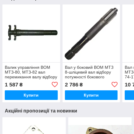
Валик управління ВОМ
Вал у боковий ВОМ МТЗ
Вал 
МТЗ-80, МТЗ-82 вал
8-шліцевий вал відбору
МТЗ-
перемикання валу відбору
потужності бокового
74-
потужності (вир-во МТЗ
редуктора (вир-во
1 587
2 786
10 
₴
₴
Білорусь) 50-4216018
Білорусь) 50-4204022 /
504204022
Купити
Купити
Акційні пропозиції та новинки