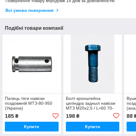
Повернення товару впродовж 14 днів за домовленістю
Всі умови повернення
Подібні товари компанії
Палець тяги навіски
Болт кронштейна
Вушк
поздовжній МТЗ-80-950
циліндра задньої навіски
позд
(Україна)
МТЗ М20х2,5 / L=60 70-
(ана
4605036
185
198
88
₴
₴
Купити
Купити