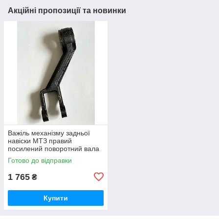
Акційні пропозиції та новинки
Важіль механізму задньої
навіски МТЗ правий
посилений поворотний вала
навески (вир-во Україна) 80-
Готово до відправки
4605022 / 80-4605022-А
1 765
₴
Купити