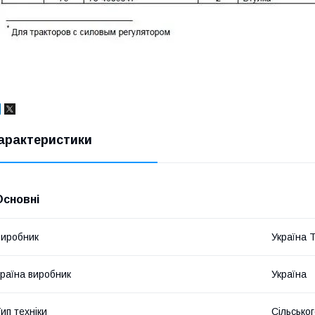
арактеристики
Основні
иробник
Україна 
раїна виробник
Україна
ип техніки
Сільсько