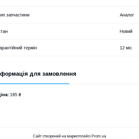
ип запчастини
Аналог
Стан
Новий
арантійний термін
12 міс
нформація для замовлення
іна:
185 ₴
Сайт створений на маркетплейсі
Prom.ua