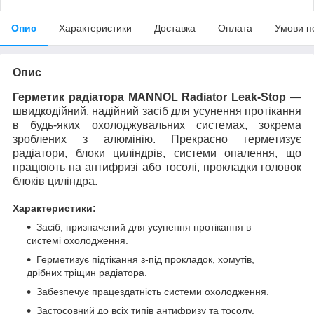
Опис
Характеристики
Доставка
Оплата
Умови п
Опис
Герметик радіатора MANNOL Radiator Leak-Stop
—
швидкодійний, надійний засіб для усунення протікання
в будь-яких охолоджувальних системах, зокрема
зроблених з алюмінію. Прекрасно герметизує
радіатори, блоки циліндрів, системи опалення, що
працюють на антифризі або тосолі, прокладки головок
блоків циліндра.
Характеристики:
Засіб, призначений для усунення протікання в
системі охолодження.
Герметизує підтікання з-під прокладок, хомутів,
дрібних тріщин радіатора.
Забезпечує працездатність системи охолодження.
Застосовний до всіх типів антифризу та тосолу.