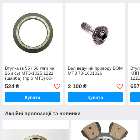
Втулка (в 55 і 50 тяги на
Вал ведучий приводу ВОМ
Втул
26 вісь) МТЗ-1025,1221
МТЗ 70-1601026
КПП 
(шайба) (пр.о МТЗ) 80-
1221
4605068
170
524
2 100
657
₴
₴
Купити
Купити
Акційні пропозиції та новинки