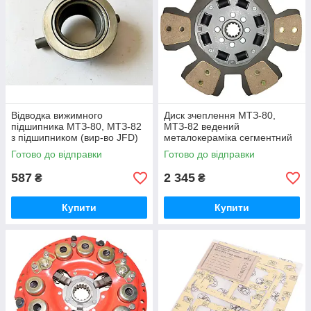
Відводка вижимного
Диск зчеплення МТЗ-80,
підшипника МТЗ-80, МТЗ-82
МТЗ-82 ведений
з підшипником (вир-во JFD)
металокераміка сегментний
підшипник вижимний МТЗ 50-
гумовий демпфер (ТМ JFD)
Готово до відправки
Готово до відправки
1601180 / 986714КС17
85-1601130-А / 85-1601130
587
2 345
₴
₴
Купити
Купити