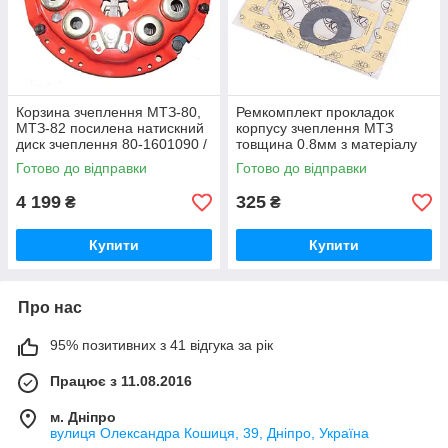
Корзина зчеплення МТЗ-80,
Ремкомплект прокладок
МТЗ-82 посилена натискний
корпусу зчеплення МТЗ
диск зчеплення 80-1601090 /
товщина 0.8мм з матеріалу
80-1601090-А
AEROFLEX-231 (вир-во
Готово до відправки
Готово до відправки
Україна) Р/к прокладок
4 199
325
₴
₴
Купити
Купити
Про нас
95% позитивних з 41 відгука за рік
Працює з 11.08.2016
м. Дніпро
вулиця Олександра Кошиця, 39, Дніпро, Україна