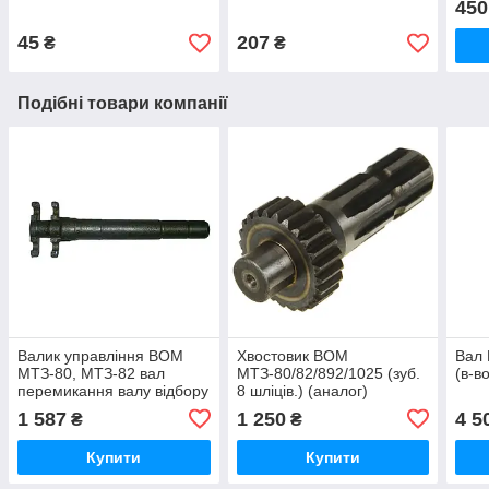
450
45
207
₴
₴
Подібні товари компанії
Валик управління ВОМ
Хвостовик ВОМ
Вал
МТЗ-80, МТЗ-82 вал
МТЗ-80/82/892/1025 (зуб.
(в-в
перемикання валу відбору
8 шліців.) (аналог)
потужності (вир-во МТЗ
1 587
1 250
4 5
₴
₴
Білорусь) 50-4216018
Купити
Купити