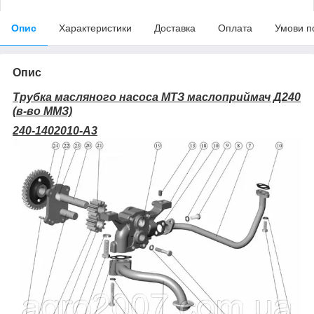
Опис
Характеристики
Доставка
Оплата
Умови п
Опис
Трубка масляного насоса МТЗ маслоприймач Д240
(в-во ММЗ)
240-1402010-А3