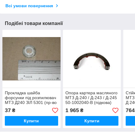
Всі умови повернення
Подібні товари компанії
Прокладка шайба
Опора картера масляного
Стій
форсунки під розпилювач
МТЗ Д-240 / Д-243 / Д-245
МТЗ 
МТЗ Д240 ЗІЛ 5301 (пр-во
50-1002040-В (підкова)
Д 24
Україна)
Білорусь,ММЗ
ММЗ
37
1 965
764
₴
₴
Купити
Купити