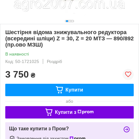
Шестірня відома знижувального редуктора
(всередині шліци) Z = 30, Z = 20 МТЗ — 890/892
(пр.ово МЗШ)
В наявності
Код: 50-1721025
Роздріб
3 750
₴
Купити
або
Купити з
Що таке купити з Пром?
Замовлення під захистом