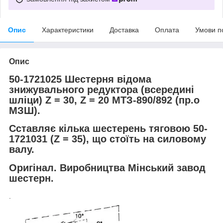
Опис
Характеристики
Доставка
Оплата
Умови п
Опис
5
0-
1721025 Шестерня відома
знижувального редуктора (всередині
шліци) Z = 30, Z = 20 МТЗ-890/892 (пр.о
МЗШ).
Сставляє кілька шестерень тяговою 50-
1721031 (Z = 35), що стоїть на силовому
валу.
Оригінал. Виробництва Мінський завод
шестерн.
.