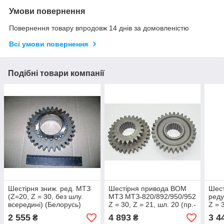
Умови повернення
Повернення товару впродовж 14 днів за домовленістю
Всі умови повернення
Подібні товари компанії
Шестірня зниж. ред. МТЗ
Шестірня привода ВОМ
Шест
(Z=20, Z = 30, без шлу.
МТЗ МТЗ-820/892/950/952
реду
всередині) (Белорусь)
Z = 30, Z = 21, шл. 20 (пр.-
Z = 
во МЗШ)
170
2 555
4 893
3 4
₴
₴