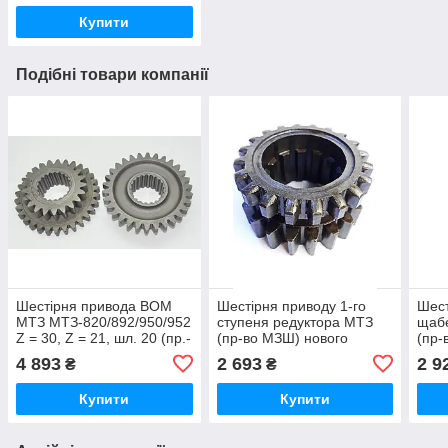
Купити
Подібні товари компанії
Шестірня привода ВОМ
Шестірня приводу 1-го
Шест
МТЗ МТЗ-820/892/950/952
ступеня редуктора МТЗ
щаб
Z = 30, Z = 21, шл. 20 (пр.-
(пр-во МЗШ) нового
(пр-
во МЗШ)
зразка
зраз
4 893
2 693
2 9
₴
₴
Купити
Купити