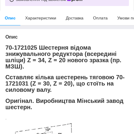
Опис
Характеристики
Доставка
Оплата
Умови п
Опис
7
0-
1721025 Шестерня відома
знижувального редуктора (всередині
шліци) Z = 34, Z = 20 нового зразка (пр.
МЗШ).
Сставляє кілька шестерень тяговою 70-
1721031 (Z = 30, Z = 20), що стоїть на
силовому валу.
Оригінал. Виробництва Мінський завод
шестерн.
.